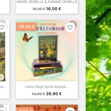

Anteprima
ANIME GEMELLE & FIAMME GEMELLE
Prezzo
Prezzo
16,00 €
16,95 €
base
-25,00 €
vorite_border
favorite_border

Anteprima
n...
Carte Degli Spiriti Animali...
Prezzo
Prezzo
29,90 €
54,90 €
base