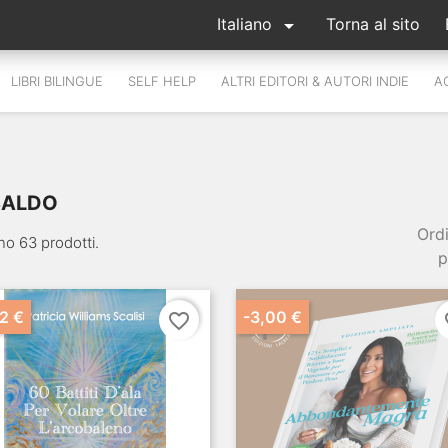

Italiano
Torna al sito
LIBRI BILINGUE
SELF HELP
ALTRI EDITORI & AUTORI INDIE
A
SALDO
Ord
no 63 prodotti.
p
2 €
-3,00 €
favorite_border
fa