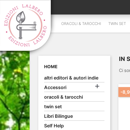
ORACOLI & TAROCCHI
TWIN SET
IN 
HOME
Ci so
altri editori & autori indie

Accessori
-8,9
oracoli & tarocchi
twin set
Libri Bilingue
Self Help