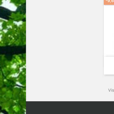
-9,6
Vis