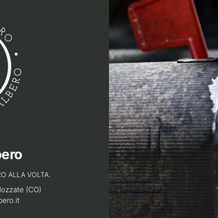
bero
O ALLA VOLTA.
Mozzate (CO)
bero.it