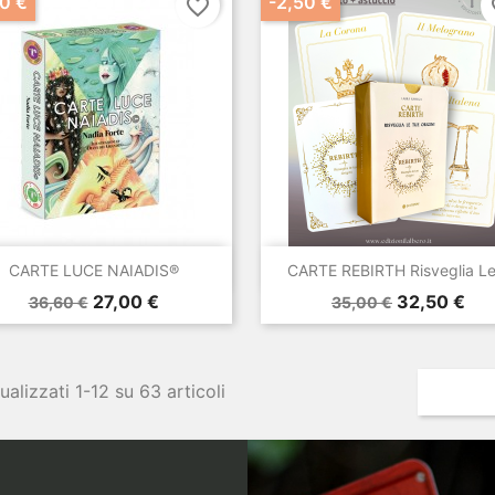
0 €
-2,50 €
favorite_border
fa


Anteprima
Anteprima
CARTE LUCE NAIADIS®
CARTE REBIRTH Risveglia Le.
Prezzo
Prezzo
Prezzo
Prezzo
27,00 €
32,50 €
36,60 €
35,00 €
base
base
ualizzati 1-12 su 63 articoli