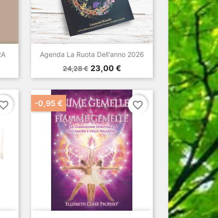

Anteprima
RA
Agenda La Ruota Dell'anno 2026
Prezzo
Prezzo
23,00 €
24,28 €
base
-0,95 €
vorite_border
favorite_border