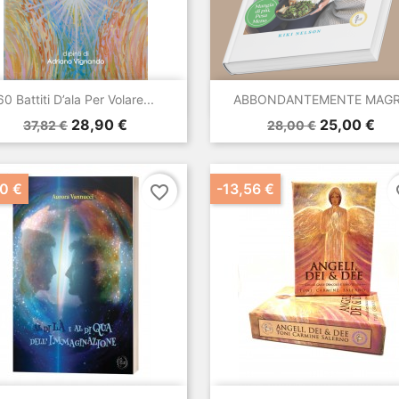


Anteprima
Anteprima
60 Battiti D’ala Per Volare...
ABBONDANTEMENTE MAG
Prezzo
Prezzo
Prezzo
Prezzo
28,90 €
25,00 €
37,82 €
28,00 €
base
base
0 €
-13,56 €
favorite_border
fa