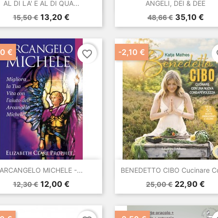


Anteprima
Anteprima
AL DI LA' E AL DI QUA...
ANGELI, DEI & DEE
Prezzo
Prezzo
Prezzo
Prezzo
13,20 €
35,10 €
15,50 €
48,66 €
base
base
30 €
-2,10 €
favorite_border
fa


Anteprima
Anteprima
ARCANGELO MICHELE -...
BENEDETTO CIBO Cucinare Co
Prezzo
Prezzo
Prezzo
Prezzo
12,00 €
22,90 €
12,30 €
25,00 €
base
base