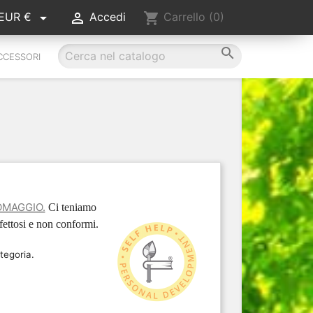


shopping_cart
EUR €
Accedi
Carrello
(0)

CCESSORI
OMAGGIO.
Ci teniamo
difettosi e non conformi.
tegoria.