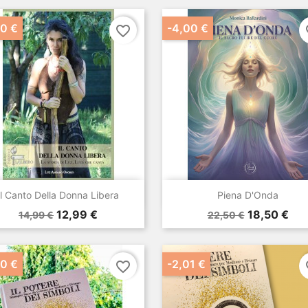
00 €
-4,00 €
favorite_border
fa


Anteprima
Anteprima
Il Canto Della Donna Libera
Piena D'Onda
Prezzo
Prezzo
Prezzo
Prezzo
12,99 €
18,50 €
14,99 €
22,50 €
base
base
00 €
-2,01 €
favorite_border
fa