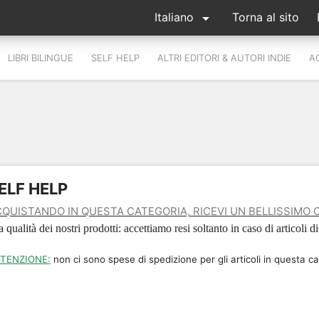

Italiano
Torna al sito
LIBRI BILINGUE
SELF HELP
ALTRI EDITORI & AUTORI INDIE
A
ELF HELP
QUISTANDO IN QUESTA CATEGORIA, RICEVI UN BELLISSIMO 
a qualità dei nostri prodotti: accettiamo resi soltanto in caso di articoli 
TENZIONE:
non ci sono spese di spedizione per gli articoli in questa ca