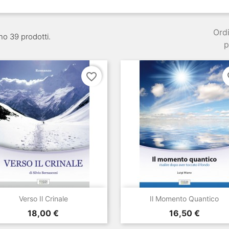
Ord
no 39 prodotti.
p
favorite_border
fa


Anteprima
Anteprima
Verso Il Crinale
Il Momento Quantico
Prezzo
Prezzo
18,00 €
16,50 €