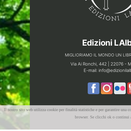
Edizioni LAl
MIGLIORIAMO IL MONDO UN LIBR
Via Ai Ronchi, 442 | 22076 - 
E-mail:
info@edizionilal
Il nostro sito web utilizza cookie per finalità statistiche e per garantire una
browser. Se clicchi ok o continui a