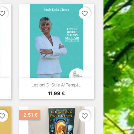
vorite_border
favorite_border

Anteprima
Lezioni Di Stile Ai Tempi...
Prezzo
11,99 €
-2,51 €
vorite_border
favorite_border