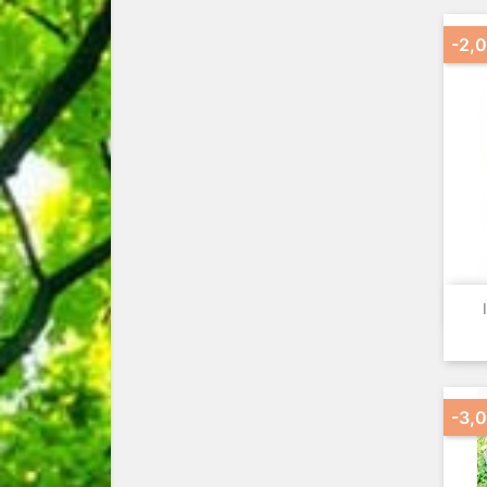
-2,
-3,