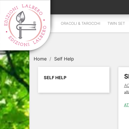
ORACOLI & TAROCCHI
TWIN SET
Home
Self Help
S
SELF HELP
AC
all
AT