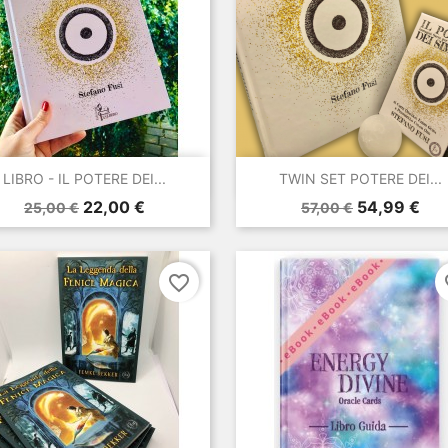


Anteprima
Anteprima
LIBRO - IL POTERE DEI...
TWIN SET POTERE DEI...
Prezzo
Prezzo
Prezzo
Prezzo
22,00 €
54,99 €
25,00 €
57,00 €
base
base
favorite_border
fa