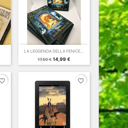

Anteprima
LA LEGGENDA DELLA FENICE...
Prezzo
Prezzo
14,99 €
17,50 €
base
vorite_border
favorite_border