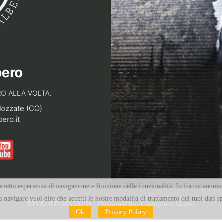
bero
O ALLA VOLTA.
Mozzate (CO)
bero.it
 corretta esperienza di navigazione e fruizione delle funzionalità. In forma anonim
 navigare vuol dire che accetti le nostre modalità di trattamento dei tuoi dati s
P.IVA: 03338550134 | Designed by:
Giampiero Grassi
Ok
Privacy Policy