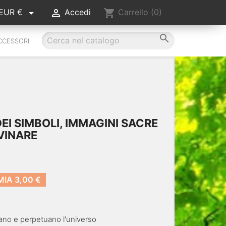


shopping_cart
EUR €
Accedi
Carrello
(0)

CCESSORI
DEI SIMBOLI, IMMAGINI SACRE
IVINARE
MIA 3,00 €
elano e perpetuano l'universo