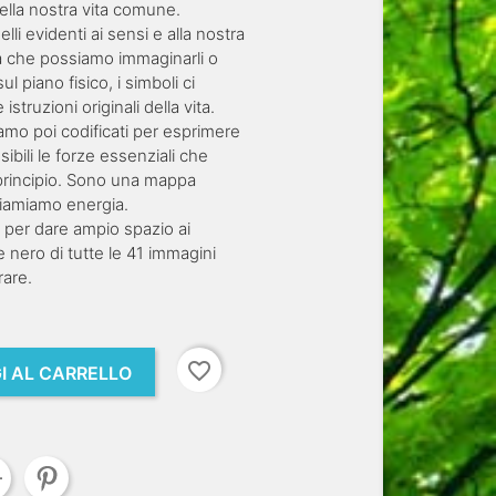
nella nostra vita comune.
uelli evidenti ai sensi e alla nostra
ma che possiamo immaginarli o
l piano fisico, i simboli ci
struzioni originali della vita.
iamo poi codificati per esprimere
ibili le forze essenziali che
l principio. Sono una mappa
chiamiamo energia.
 per dare ampio spazio ai
e nero di tutte le 41 immagini
rare.
favorite_border
I AL CARRELLO