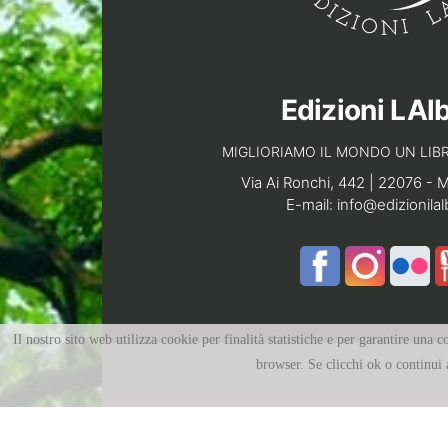
Edizioni LAl
MIGLIORIAMO IL MONDO UN LIBR
Via Ai Ronchi, 442 | 22076 - 
E-mail:
info@edizionilal
Il nostro sito web utilizza cookie per finalità statistiche e per garantire una
browser. Se clicchi ok o continui a