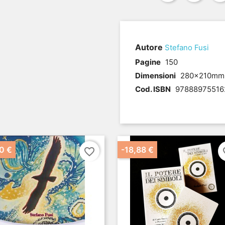
Autore
Stefano Fusi
.
Pagine
150
Dimensioni
280x210mm
Cod. ISBN
97888975516
0 €
-18,88 €
favorite_border
fav