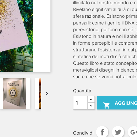
illimitato nel nostro mondo e 
Rivelano significati al di là di q
sfera razionale. Esistono pri
pensarli: come i geni e il DNA su
preesistono, portano con sé le i
Esistono in natura e noi li abb
in forme percepibili e comprens
strutturano l'esistenza fin da
sintetica dei moti di ciò che 
Questo libro è stato concepito
meravigliosi disegni in bianco 
sacre che se vorrai potrai colo
Quantità

AGGIUNG

Condividi