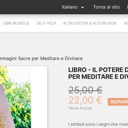

Italiano
Torna al sito
LIBRI BILINGUE
SELF HELP
ALTRI EDITORI & AUTORI INDIE
A
mmagini Sacre per Meditare e Divinare
LIBRO - IL POTERE 
PER MEDITARE E D
25,00 €
22,00 €
RISPAR
Tasse incluse
I simboli sono i segni che riv