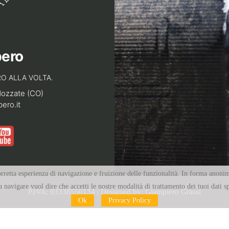
bero
O ALLA VOLTA.
Mozzate (CO)
bero.it
 corretta esperienza di navigazione e fruizione delle funzionalità. In forma anonim
 navigare vuol dire che accetti le nostre modalità di trattamento dei tuoi dati s
P.IVA: 03338550134 | Designed by:
Giampiero Grassi
Ok
Privacy Policy