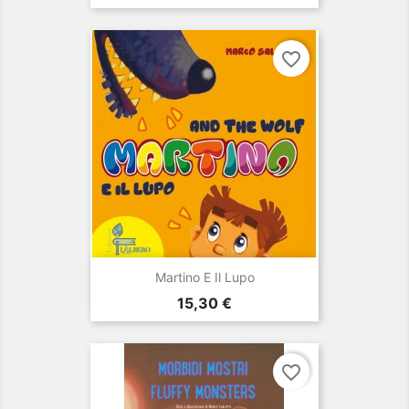
favorite_border
Martino E Il Lupo
Prezzo
15,30 €
favorite_border