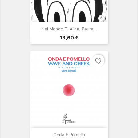
Nel Mondo Di Alina. Paura...
Prezzo
13,60 €
favorite_border
Onda E Pomello