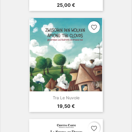
Prezzo
25,00 €
favorite_border
Tra Le Nuvole
Prezzo
19,50 €
favorite_border