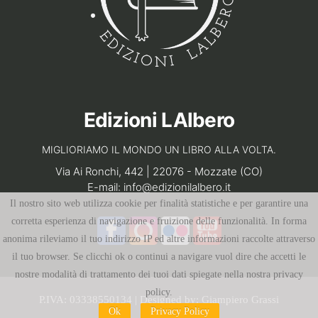
Edizioni LAlbero
MIGLIORIAMO IL MONDO UN LIBRO ALLA VOLTA.
Via Ai Ronchi, 442 | 22076 - Mozzate (CO)
E-mail:
info@edizionilalbero.it
Il nostro sito web utilizza cookie per finalità statistiche e per garantire una
corretta esperienza di navigazione e fruizione delle funzionalità. In forma
anonima rileviamo il tuo indirizzo IP ed altre informazioni raccolte attraverso
il tuo browser. Se clicchi ok o continui a navigare vuol dire che accetti le
nostre modalità di trattamento dei tuoi dati spiegate nella nostra privacy
policy.
P.IVA: 03338550134 | Designed by:
Giampiero Grassi
Ok
Privacy Policy