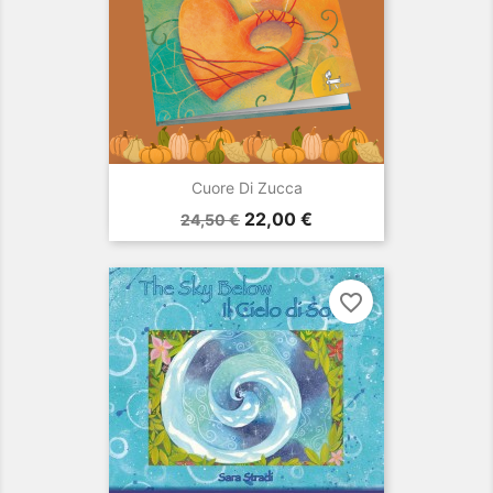
Cuore Di Zucca
Prezzo
Prezzo
22,00 €
24,50 €
base
favorite_border