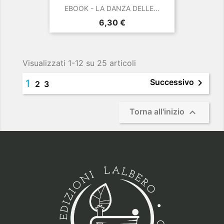
EBOOK - LA DANZA DELLE...
Prezzo
6,30 €
Visualizzati 1-12 su 25 articoli

Successivo
1
2
3

Torna all'inizio