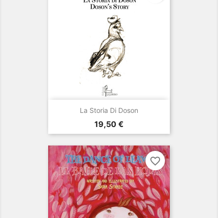
La Storia Di Doson
Prezzo
19,50 €
favorite_border