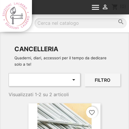


shopping_cart
(0)

CANCELLERIA
Quaderni, diari, accessori per il tempo da dedicare
solo a te!

FILTRO
Visualizzati 1-2 su 2 articoli
favorite_border