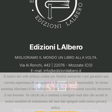
Edizioni LAlbero
MIGLIORIAMO IL MONDO UN LIBRO ALLA VOLTA.
Via Ai Ronchi, 442 | 22076 - Mozzate (CO)
E-mail:
info@edizionilalbero.it
Il nostro sito web utilizza cookie per finalità statistiche e per garantire una
corretta esperienza di navigazione e fruizione delle funzionalità. In forma
anonima rileviamo il tuo indirizzo IP ed altre informazioni raccolte attraverso
il tuo browser. Se clicchi ok o continui a navigare vuol dire che accetti le
nostre modalità di trattamento dei tuoi dati spiegate nella nostra privacy
policy.
P.IVA: 03338550134 | Designed by:
Giampiero Grassi