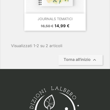
JOURNALS TEMATICI
Prezzo
Prezzo
14,99 €
16,50 €
base
Visualizzati 1-2 su 2 articoli

Torna all'inizio