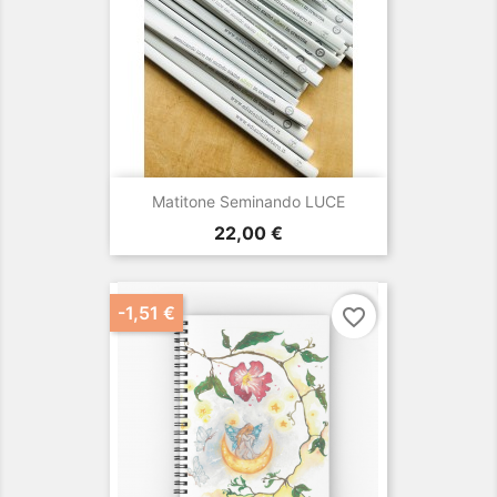
Matitone Seminando LUCE
Prezzo
22,00 €
-1,51 €
favorite_border