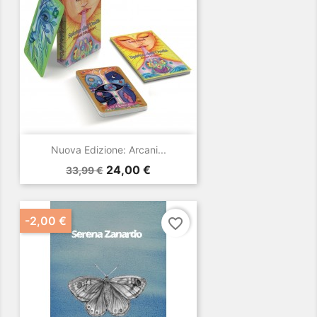
Nuova Edizione: Arcani...
Prezzo
Prezzo
24,00 €
33,99 €
base
-2,00 €
favorite_border