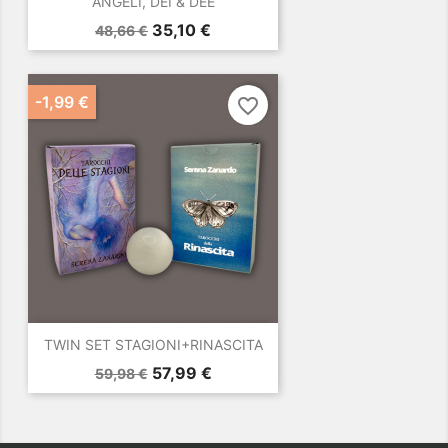
ANGELI, DEI & DEE
Prezzo
Prezzo
35,10 €
48,66 €
base
-1,99 €
favorite_border
TWIN SET STAGIONI+RINASCITA
Prezzo
Prezzo
57,99 €
59,98 €
base