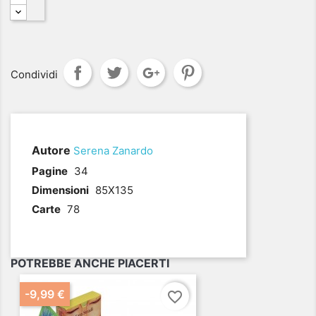
Condividi
Autore
Serena Zanardo
.
Pagine
34
Dimensioni
85X135
Carte
78
POTREBBE ANCHE PIACERTI
-9,99 €
favorite_border