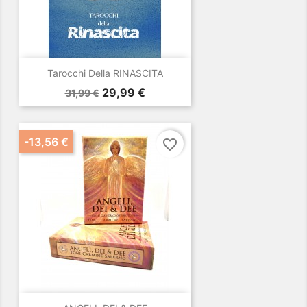
Tarocchi Della RINASCITA
Prezzo
Prezzo
29,99 €
31,99 €
base
-13,56 €
favorite_border