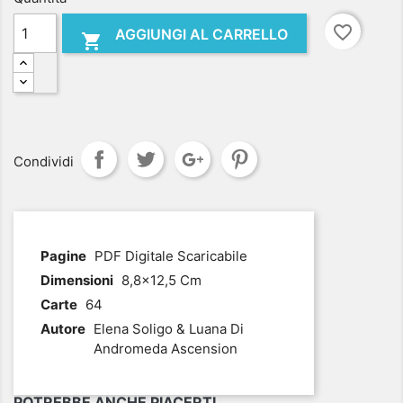
favorite_border
AGGIUNGI AL CARRELLO

Condividi
.
Pagine
PDF Digitale Scaricabile
Dimensioni
8,8x12,5 Cm
Carte
64
Autore
Elena Soligo & Luana Di
Andromeda Ascension
POTREBBE ANCHE PIACERTI