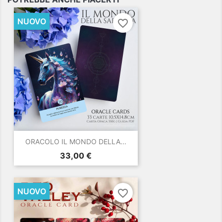
NUOVO
favorite_border
ORACOLO IL MONDO DELLA...
Prezzo
33,00 €
NUOVO
favorite_border