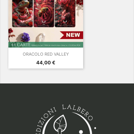
ORACOLO RED VALLEY
Prezzo
44,00 €