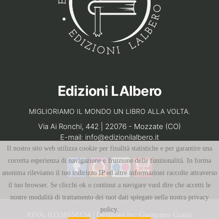
Edizioni LAlbero
MIGLIORIAMO IL MONDO UN LIBRO ALLA VOLTA.
Via Ai Ronchi, 442 | 22076 - Mozzate (CO)
E-mail:
info@edizionilalbero.it
Il nostro sito web utilizza cookie per finalità statistiche e per garantire una
corretta esperienza di navigazione e fruizione delle funzionalità. In forma
anonima rileviamo il tuo indirizzo IP ed altre informazioni raccolte attraverso
il tuo browser. Se clicchi ok o continui a navigare vuol dire che accetti le
nostre modalità di trattamento dei tuoi dati spiegate nella nostra privacy
policy.
P.IVA: 03338550134 | Designed by:
Giampiero Grassi