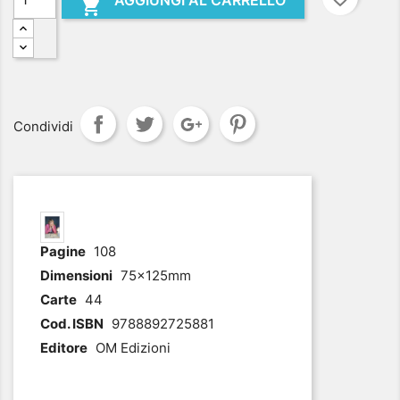
AGGIUNGI AL CARRELLO

Condividi
.
Pagine
108
Dimensioni
75x125mm
Carte
44
Cod. ISBN
9788892725881
Editore
OM Edizioni