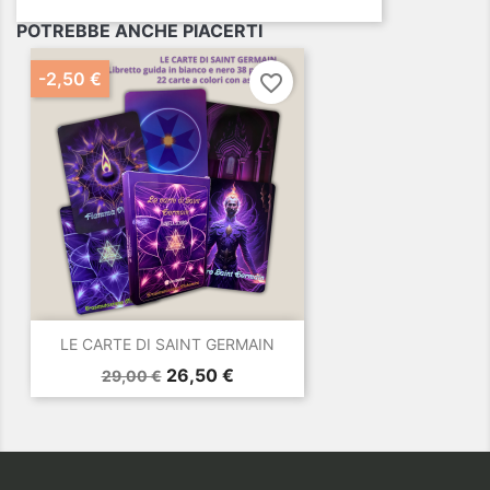
POTREBBE ANCHE PIACERTI
-2,50 €
favorite_border
LE CARTE DI SAINT GERMAIN
Prezzo
Prezzo
26,50 €
29,00 €
base