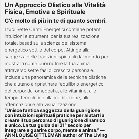
Un Approccio Olistico alla Vitalità
Fisica, Emotiva e Spirituale
C’è molto di più in te di quanto sembri.
I tuoi Sette Centri Energetici contiene potenti
intuizioni e strumenti per la tua realizzazione
totale, basati sulla scienza del sistema
energetico sottile del corpo. Attinge alla
saggezza delle tradizioni spirituali dal mondo per
mostrarti come puoi nutrire la tua anima
attraverso sette fasi di crescita personale.
Include una panoramica delle tecniche olistiche
che aiutano a ripristinare l’equilibrio energetico
del corpo: dall’omeopatia, alle vitamine, alle
terapie termali fino alla meditazione, alle
affermazioni e alla visualizzazione.
“Unisce l’antica saggezza della guarigione
con intuizioni spirituali pratiche per aiutarti a
creare il tuo percorso di guarigione dinamico
e unico. La tua guida del 21° secolo per
integrare e guarire corpo, mente e anima.” —
ANN LOUISE GITTLEMAN author of The Living