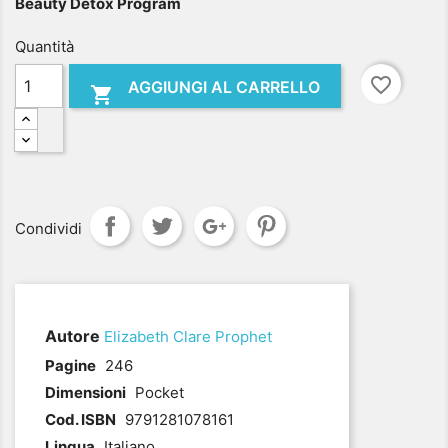
Beauty Detox Program
Quantità
favorite_border
AGGIUNGI AL CARRELLO

Condividi
Autore
Elizabeth Clare Prophet
.
Pagine
246
Dimensioni
Pocket
Cod. ISBN
9791281078161
Lingua
Italiano