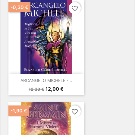
-0,30 €
favorite_border
ARCANGELO MICHELE -...
Prezzo
Prezzo
12,00 €
12,30 €
base
-1,90 €
favorite_border