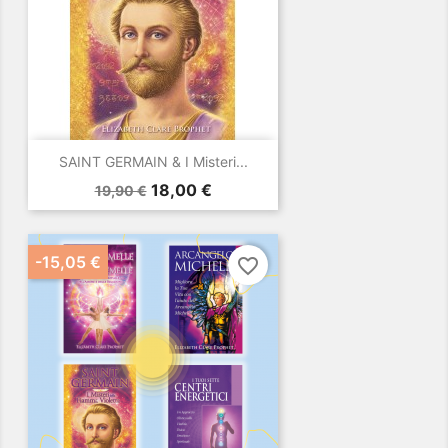
SAINT GERMAIN & I Misteri...
Prezzo
Prezzo
18,00 €
19,90 €
base
-15,05 €
favorite_border