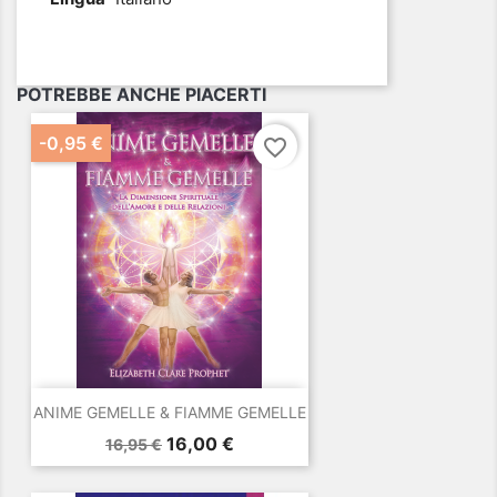
POTREBBE ANCHE PIACERTI
-0,95 €
favorite_border
ANIME GEMELLE & FIAMME GEMELLE
Prezzo
Prezzo
16,00 €
16,95 €
base