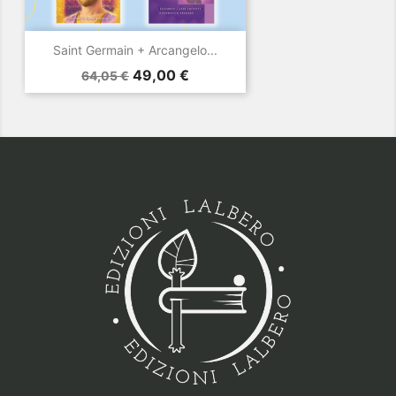
Saint Germain + Arcangelo...
Prezzo
Prezzo
49,00 €
64,05 €
base