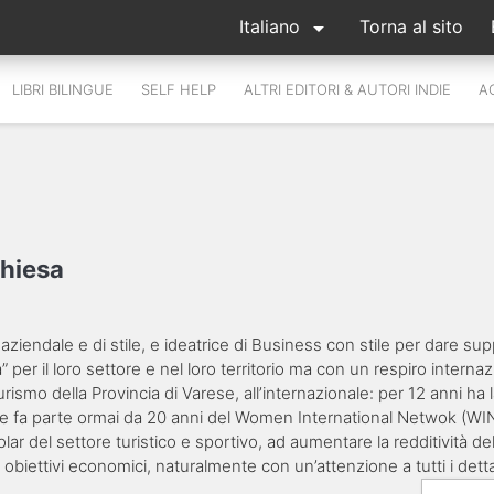

Italiano
Torna al sito
LIBRI BILINGUE
SELF HELP
ALTRI EDITORI & AUTORI INDIE
A
Chiesa
ziendale e di stile, e ideatrice di Business con stile per dare su
 per il loro settore e nel loro territorio ma con un respiro interna
turismo della Provincia di Varese, all’internazionale: per 12 anni 
o e fa parte ormai da 20 anni del Women International Netwok (WIN
colar del settore turistico e sportivo, ad aumentare la redditività d
obiettivi economici, naturalmente con un’attenzione a tutti i detta