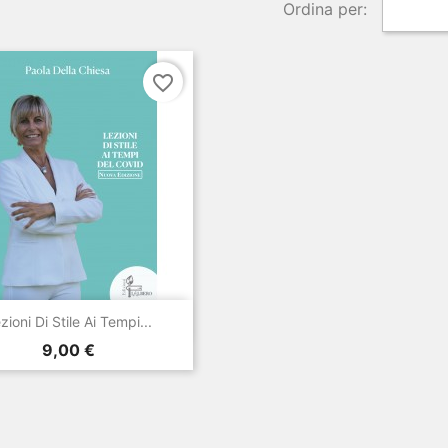
Ordina per:
favorite_border

Anteprima
zioni Di Stile Ai Tempi...
Prezzo
9,00 €