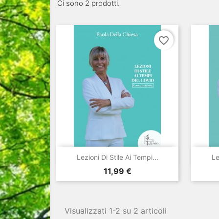
Ci sono 2 prodotti.
favorite_border

Anteprima
Lezioni Di Stile Ai Tempi...
Le
Prezzo
11,99 €
Visualizzati 1-2 su 2 articoli