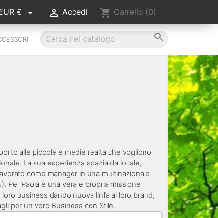


shopping_cart
EUR €
Accedi
Carrello
(0)

CCESSORI
pporto alle piccole e medie realtà che vogliono
zionale. La sua esperienza spazia da locale,
ha lavorato come manager in una multinazionale
). Per Paola è una vera e propria missione
el loro business dando nuova linfa al loro brand,
gli per un vero Business con Stile.