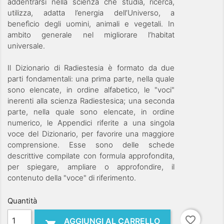
addentrarsi nella scienza che studia, ricerca,
utilizza, adatta l’energia dell’Universo, a
benefìcio degli uomini, animali e vegetali. In
ambito generale nel migliorare l’habitat
universale.
Il Dizionario di Radiestesia è formato da due
parti fondamentali: una prima parte, nella quale
sono elencate, in ordine alfabetico, le "voci"
inerenti alla scienza Radiestesica; una seconda
parte, nella quale sono elencate, in ordine
numerico, le Appendici riferite a una singola
voce del Dizionario, per favorire una maggiore
comprensione. Esse sono delle schede
descrittive compilate con formula approfondita,
per spiegare, ampliare o approfondire, il
contenuto della "voce" di riferimento.
Quantità
favorite_border
AGGIUNGI AL CARRELLO