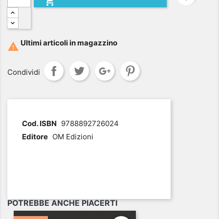

Ultimi articoli in magazzino

Condividi
.
Cod. ISBN
9788892726024
Editore
OM Edizioni
POTREBBE ANCHE PIACERTI